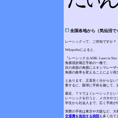
全国各地から（気仙沼で
レーシックって、ご存知ですか？
Wikipediaによると、
『レーシック (LASIK: Laser in Situ K
角膜屈折矯正手術の一種で、
目の表面の角膜にエキシマレーザ
角膜の曲率を変えることにより視
とあります。正直良く分からない
要するに、眼球に手術を施して、
最近、ＴＶでよくレーシックとい
レーシックを行うと、メガネやコ
学生から社会人まで、広く手術が
実際の手術は東京や大阪など、大
交通費を負担する病院
も多く出て