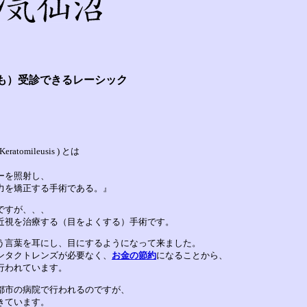
も）受診できるレーシック
eratomileusis ) とは
ーを照射し、
力を矯正する手術である。』
ですが、、、
近視を治療する（目をよくする）手術です。
う言葉を耳にし、目にするようになって来ました。
ンタクトレンズが必要なく、
お金の節約
になることから、
行われています
。
都市の病院で行われるのですが、
きています。