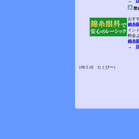
→
歴
おす
錦糸
イン
料金
錦糸
→
（08.5.18 たくびー）