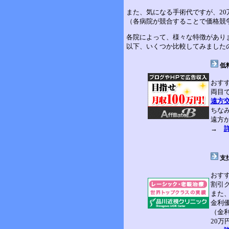
また、気になる手術代ですが、2
（各病院が競合することで価格競
各院によって、様々な特徴があり
以下、いくつか比較してみました
低
おす
両目
遠方
ちな
遠方
→
支
おす
割引
また
金利
（金
20万