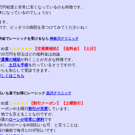
0万円程度と非常に安くなっているのも特徴です。
争になっているのでしょうか）
ます。
ので、ピッタリの病院を見つけてみてくださいね！
料金でレーシックを受けるなら
神奈川クリニック
すめ度：
★★★★★
【交通費補助】 【低料金】 【土日】
で20万円を切るほどの低料金は勿論、
交通費の補助
が利くことが大きな特徴です。
みに、
土日も手術
を行っているそうですので、
からも安心して受診できます。
詳しくはこちら
払いも楽でお得にレーシック
品川クリニック
すめ度：
★★★★
【割引クーポン】 【土曜割引】
クーポンや土曜日
割引が充実
しています。
、他でも言えることなのですが、
優遇の
ローンが非常に便利
です
利0％のローンを60回払いも可、と言うことは、
円の施術で毎月3,333円払いです）