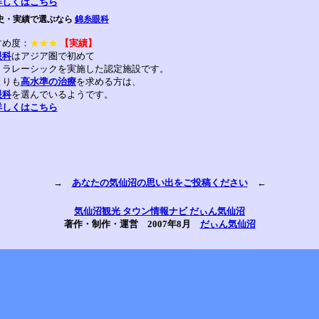
詳しくはこちら
史・実績で選ぶなら
錦糸眼科
すめ度：
★★★
【実績】
眼科
はアジア圏で初めて
トラレーシックを実施した認定施設です。
よりも
高水準の治療
を求める方は、
眼科
を選んでいるようです。
詳しくはこちら
→
あなたの気仙沼の思い出をご投稿ください
←
気仙沼観光 タウン情報ナビ だぃん気仙沼
著作・制作・運営 2007年8月
だぃん気仙沼